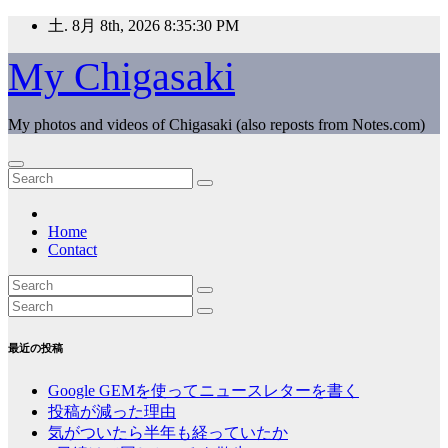
Skip
土. 8月 8th, 2026
8:35:31 PM
to
content
My Chigasaki
My photos and videos of Chigasaki (also reposts from Notes.com)
Home
Contact
最近の投稿
Google GEMを使ってニュースレターを書く
投稿が減った理由
気がついたら半年も経っていたか