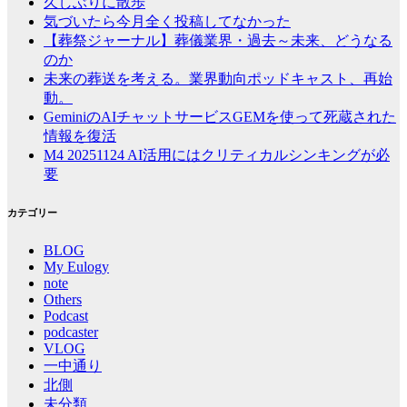
久しぶりに散歩
気づいたら今月全く投稿してなかった
【葬祭ジャーナル】葬儀業界・過去～未来、どうなる
のか
未来の葬送を考える。業界動向ポッドキャスト、再始
動。
GeminiのAIチャットサービスGEMを使って死蔵された
情報を復活
M4 20251124 AI活用にはクリティカルシンキングが必
要
カテゴリー
BLOG
My Eulogy
note
Others
Podcast
podcaster
VLOG
一中通り
北側
未分類