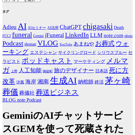
テ
ゴ
タグ
リ
AI
ー
chigasaki
Adieu
ChatGPT
Death
AIセミナー
AI活用
funeral
LinkedIn
jFuneral
LLM
note.com
photo
FCCJ
Gemini
VLOG
Podcast
お葬式
ウォ
あまねや
shonan
YouTube
ーキング
エステシャン
シリウスブルー
セ
サイクリングロード
ポッドキャスト
メルマ
マーケティング
ラピスト
ガ
死に方
人工知能
旅のデザイナー
日本語
上野
御徒町
生成AI
茅ヶ崎
改革
湘南
海岸
納棺師
終活
汐風
葬儀
葬送ビジネス
葬儀社
BLOG
note
Podcast
GeminiのAIチャットサービ
スGEMを使って死蔵された