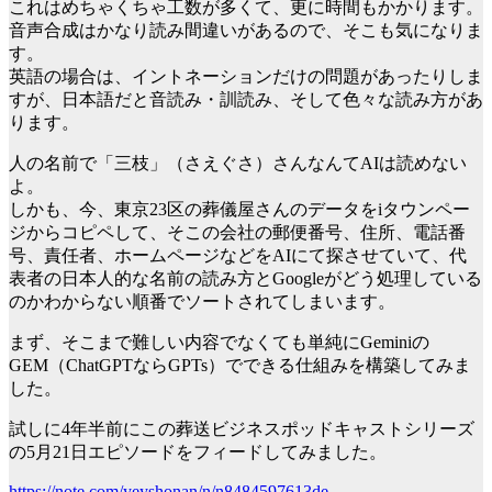
これはめちゃくちゃ工数が多くて、更に時間もかかります。
音声合成はかなり読み間違いがあるので、そこも気になりま
す。
英語の場合は、イントネーションだけの問題があったりしま
すが、日本語だと音読み・訓読み、そして色々な読み方があ
ります。
人の名前で「三枝」（さえぐさ）さんなんてAIは読めない
よ。
しかも、今、東京23区の葬儀屋さんのデータをiタウンペー
ジからコピペして、そこの会社の郵便番号、住所、電話番
号、責任者、ホームページなどをAIにて探させていて、代
表者の日本人的な名前の読み方とGoogleがどう処理している
のかわからない順番でソートされてしまいます。
まず、そこまで難しい内容でなくても単純にGeminiの
GEM（ChatGPTならGPTs）でできる仕組みを構築してみま
した。
試しに4年半前にこの葬送ビジネスポッドキャストシリーズ
の5月21日エピソードをフィードしてみました。
https://note.com/yeyshonan/n/n8484597613de