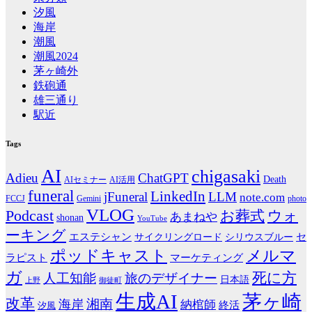
汐風
海岸
潮風
潮風2024
茅ヶ崎外
鉄砲通
雄三通り
駅近
Tags
AI
chigasaki
Adieu
ChatGPT
Death
AIセミナー
AI活用
funeral
LinkedIn
jFuneral
LLM
note.com
photo
FCCJ
Gemini
VLOG
Podcast
お葬式
ウォ
あまねや
shonan
YouTube
ーキング
エステシャン
シリウスブルー
セ
サイクリングロード
ポッドキャスト
メルマ
マーケティング
ラピスト
ガ
死に方
人工知能
旅のデザイナー
日本語
上野
御徒町
生成AI
茅ヶ崎
改革
湘南
海岸
納棺師
終活
汐風