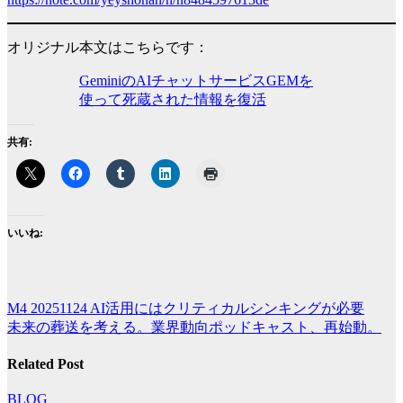
オリジナル本文はこちらです：
GeminiのAIチャットサービスGEMを
使って死蔵された情報を復活
共有:
いいね:
M4 20251124 AI活用にはクリティカルシンキングが必要
投
未来の葬送を考える。業界動向ポッドキャスト、再始動。
稿
Related Post
ナ
ビ
BLOG