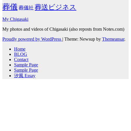
葬儀
葬送ビジネス
葬儀社
My Chigasaki
My photos and videos of Chigasaki (also reposts from Notes.com)
Proudly powered by WordPress
|
Theme: Newsup by
Themeansar
.
Home
BLOG
Contact
Sample Page
Sample Page
汐風 Essay