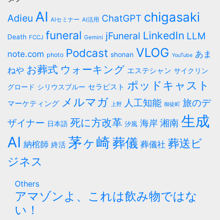
ブ
ゴ
AI
chigasaki
Adieu
ChatGPT
AIセミナー
AI活用
リ
funeral
LinkedIn
ー
jFuneral
LLM
Death
FCCJ
Gemini
VLOG
Podcast
note.com
あま
shonan
photo
YouTube
お葬式
ウォーキング
ねや
エステシャン
サイクリン
ポッドキャスト
セラピスト
シリウスブルー
グロード
メルマガ
人工知能
旅のデ
マーケティング
上野
御徒町
生成
死に方改革
ザイナー
海岸
湘南
日本語
汐風
AI
茅ヶ崎
葬儀
葬送ビ
納棺師
葬儀社
終活
ジネス
Others
アマゾンよ、これは飲み物ではな
い！