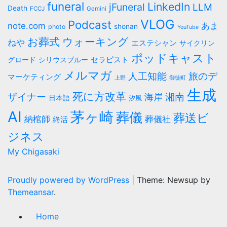
funeral
LinkedIn
jFuneral
LLM
Death
FCCJ
Gemini
VLOG
Podcast
note.com
あま
shonan
photo
YouTube
お葬式
ウォーキング
ねや
エステシャン
サイクリン
ポッドキャスト
セラピスト
シリウスブルー
グロード
メルマガ
人工知能
旅のデ
マーケティング
上野
御徒町
生成
死に方改革
ザイナー
海岸
湘南
日本語
汐風
AI
茅ヶ崎
葬儀
葬送ビ
納棺師
葬儀社
終活
ジネス
My Chigasaki
Proudly powered by WordPress
|
Theme: Newsup by
Themeansar
.
Home