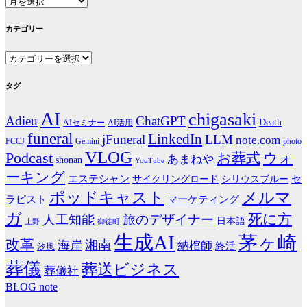
ア
ー
カ
カテゴリー
イ
カ
ブ
テ
ゴ
タグ
リ
AI
ー
chigasaki
Adieu
ChatGPT
Death
AIセミナー
AI活用
funeral
LinkedIn
jFuneral
LLM
note.com
photo
FCCJ
Gemini
VLOG
Podcast
お葬式
ウォ
あまねや
shonan
YouTube
ーキング
エステシャン
シリウスブルー
セ
サイクリングロード
ポッドキャスト
メルマ
マーケティング
ラピスト
ガ
死に方
人工知能
旅のデザイナー
日本語
上野
御徒町
生成AI
茅ヶ崎
改革
湘南
海岸
納棺師
終活
汐風
葬儀
葬送ビジネス
葬儀社
BLOG
note