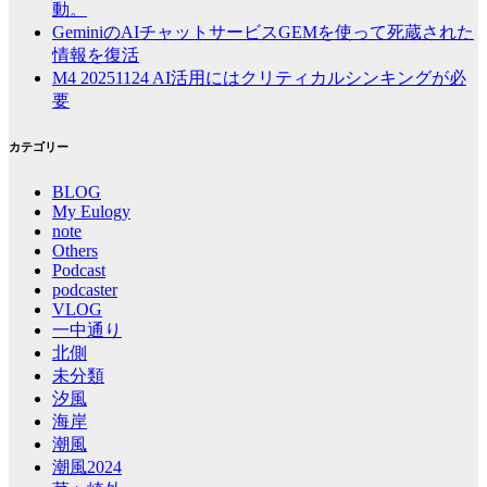
動。
GeminiのAIチャットサービスGEMを使って死蔵された
情報を復活
M4 20251124 AI活用にはクリティカルシンキングが必
要
カテゴリー
BLOG
My Eulogy
note
Others
Podcast
podcaster
VLOG
一中通り
北側
未分類
汐風
海岸
潮風
潮風2024