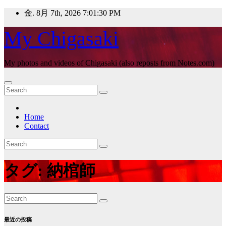
Skip
金. 8月 7th, 2026
7:01:31 PM
to
content
My Chigasaki
My photos and videos of Chigasaki (also reposts from Notes.com)
Home
Contact
タグ:
納棺師
最近の投稿