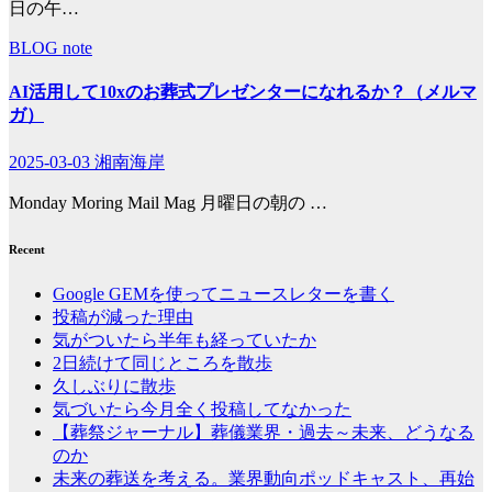
日の午…
BLOG
note
AI活用して10xのお葬式プレゼンターになれるか？（メルマ
ガ）
2025-03-03
湘南海岸
Monday Moring Mail Mag 月曜日の朝の …
Recent
Google GEMを使ってニュースレターを書く
投稿が減った理由
気がついたら半年も経っていたか
2日続けて同じところを散歩
久しぶりに散歩
気づいたら今月全く投稿してなかった
【葬祭ジャーナル】葬儀業界・過去～未来、どうなる
のか
未来の葬送を考える。業界動向ポッドキャスト、再始