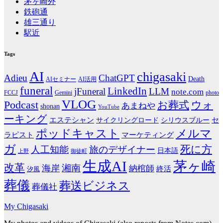
茅ヶ崎外
鉄砲通
雄三通り
駅近
Tags
AI
chigasaki
Adieu
ChatGPT
Death
AIセミナー
AI活用
funeral
LinkedIn
jFuneral
LLM
note.com
photo
FCCJ
Gemini
VLOG
Podcast
お葬式
ウォ
あまねや
shonan
YouTube
ーキング
エステシャン
シリウスブルー
セ
サイクリングロード
ポッドキャスト
メルマ
マーケティング
ラピスト
ガ
死に方
人工知能
旅のデザイナー
日本語
上野
御徒町
生成AI
茅ヶ崎
改革
湘南
海岸
納棺師
終活
汐風
葬儀
葬送ビジネス
葬儀社
My Chigasaki